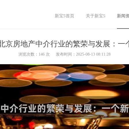
新宝5首页
关于新宝5
新闻
：北京房地产中介行业的繁荣与发展：一
浏览次数：
146
次
发布时间：2025-08-13 08:11:28